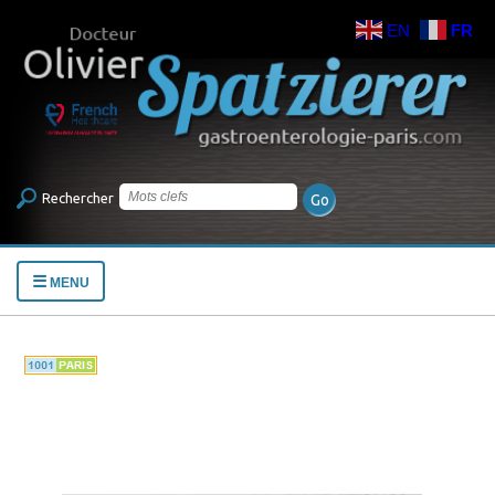
EN
FR
Rechercher
☰
MENU