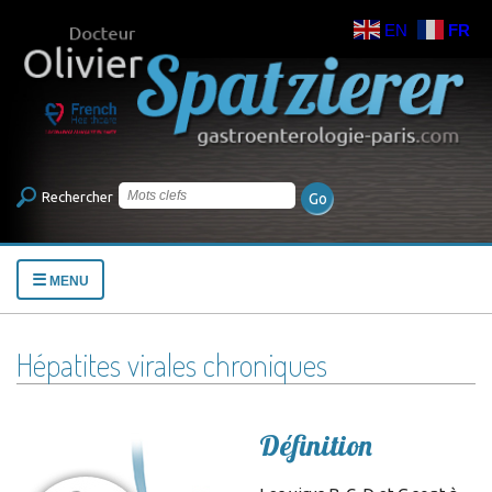
EN
FR
Rechercher
☰
MENU
Hépatites virales chroniques
Définition