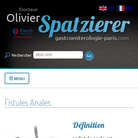
EN
FR
Rechercher
☰
MENU
Fistules Anales
Définition